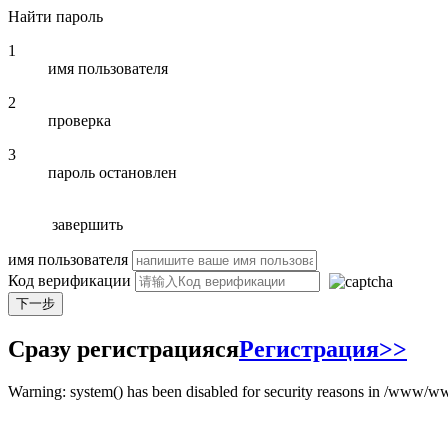
Найти пароль
1
имя пользователя
2
проверка
3
пароль остановлен
завершить
имя пользователя
Код верификации
Сразу регистрацияся
Регистрация>>
Warning: system() has been disabled for security reasons in /www/ww