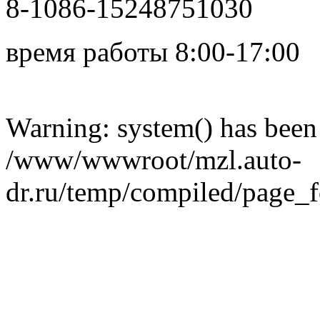
8-1086-15248751030
время работы 8:00-17:00
в сети
Warning: system() has been 
/www/wwwroot/mzl.auto-
dr.ru/temp/compiled/page_fo