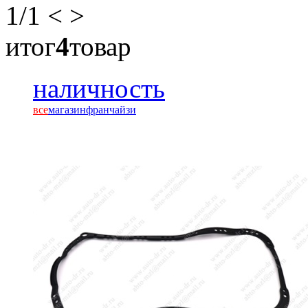
1
/1
<
>
итог
4
товар
наличность
все
магазин
франчайзи