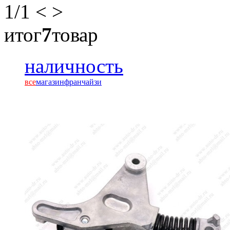
1
/1
<
>
итог
7
товар
наличность
все
магазин
франчайзи